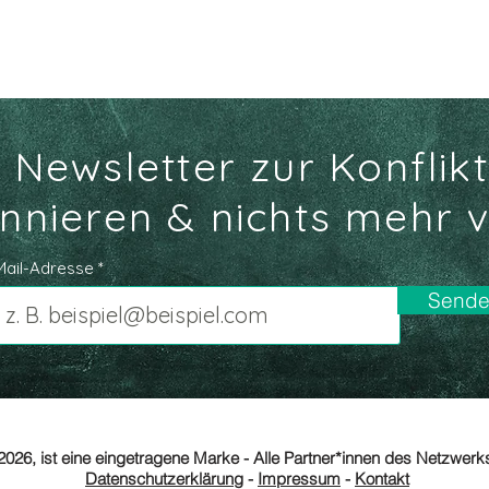
r Newsletter zur Konfl
nnieren & nichts mehr 
Mail-Adresse
Send
2026, ist eine eingetragene Marke - Alle Partner*innen des Netzwer
Datenschutzerklärung
-
Impressum
-
Kontakt