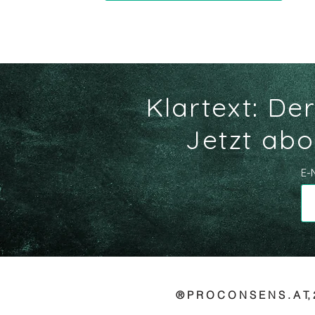
Klartext: De
Jetzt abo
E-
® P R O C O N S E N S . A T, 