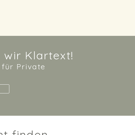
 wir Klartext!
 für
Private
t finden.