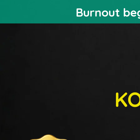
Burnout beg
KO