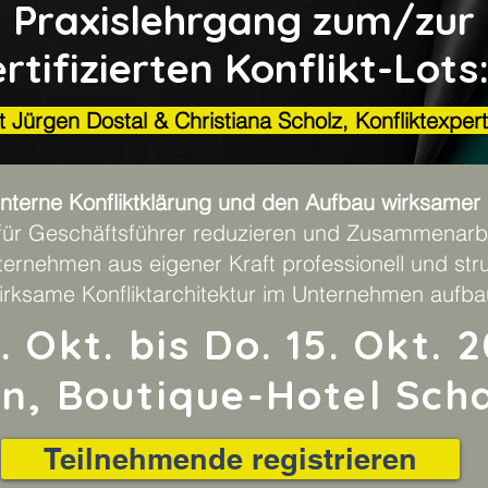
Praxislehrgang zum/zur
ertifizierten Konflikt-Lots:
 Jürgen Dostal & Christiana Scholz, Konfliktexpe
terne Konfliktklärung und den Aufbau wirksamer Ko
 für Geschäftsführer reduzieren und Zusammenarbe
ternehmen aus eigener Kraft professionell und stru
irksame Konfliktarchitektur im Unternehmen aufb
4. Okt. bis Do. 15. Okt. 
n, Boutique-Hotel Sch
Teilnehmende registrieren