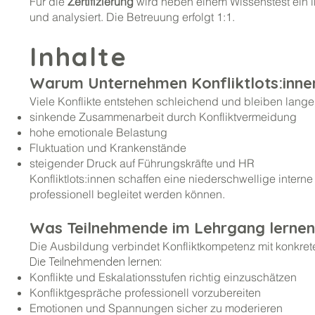
Für die
Zertifizierung
wird neben einem Wissenstest ein in
und analysiert. Die Betreuung erfolgt 1:1.
Inhalte
Warum Unternehmen Konfliktlots:inne
Viele Konflikte entstehen schleichend und bleiben lange u
sinkende Zusammenarbeit durch Konfliktvermeidung
hohe emotionale Belastung
Fluktuation und Krankenstände
steigender Druck auf Führungskräfte und HR
Konfliktlots:innen schaffen eine niederschwellige inter
professionell begleitet werden können.
Was Teilnehmende im Lehrgang lerne
Die Ausbildung verbindet Konfliktkompetenz mit konkret
Die Teilnehmenden lernen:
Konflikte und Eskalationsstufen richtig einzuschätzen
Konfliktgespräche professionell vorzubereiten
Emotionen und Spannungen sicher zu moderieren