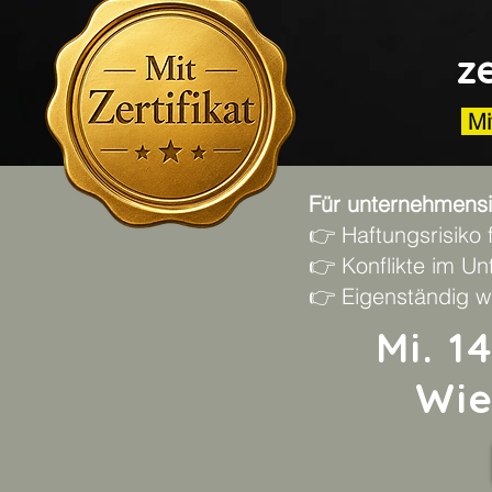
z
Mit
Für unternehmensin
👉 Haftungsrisiko
👉 Konflikte im Un
👉 Eigenständig w
Mi. 1
Wie