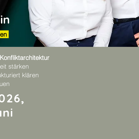
in
rten
nfliktarchitektur​
it stärken
kturiert klären
auen
2026,
ani