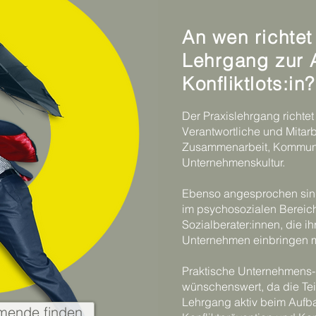
An wen richtet
Lehrgang zur 
Konfliktlots:in?
Der Praxislehrgang richtet
Verantwortliche und Mitarb
Zusammenarbeit, Kommuni
Unternehmenskultur.
Ebenso angesprochen sin
im psychosozialen Bereic
Sozialberater:innen, die i
Unternehmen einbringen 
Praktische Unternehmens- 
wünschenswert, da die T
Lehrgang aktiv beim Aufba
mende finden