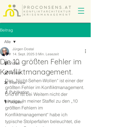
Beitrag
Alle
Jürgen Dostal
Alle
14. Sept. 2025
3 Min. Lesezeit
Die 10 größten Fehler im
📹 Video
Konfliktmanagement.
🖋️ Artikel
Das „Nicht-Sehen-Wollen“ ist einer der 
🎤 Interview
größten Fehler im Konfliktmanagement. 
🔬 Publikation
Und er ist bei Weitem nicht der 
einzige. In meiner Staffel zu den „10 
🎙️ Podcast
größten Fehlern im 
Konfliktmanagement“ habe ich 
typische Stolperfallen beleuchtet, die 