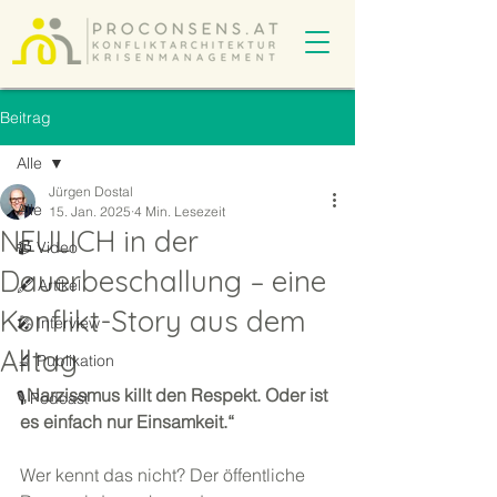
Beitrag
Alle
Jürgen Dostal
Alle
15. Jan. 2025
4 Min. Lesezeit
NEULICH in der
📹 Video
Dauerbeschallung – eine
🖋️ Artikel
Konflikt-Story aus dem
🎤 Interview
Alltag
🔬 Publikation
„Narzissmus killt den Respekt. Oder ist 
🎙️ Podcast
es einfach nur Einsamkeit.“
Wer kennt das nicht? Der öffentliche 