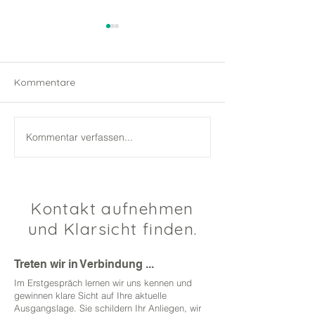
Kommentare
Kommentar verfassen...
Folge 8: Was wir aus 6
Folge 7: Wenn e
echten Konflikten gelernt
Krankenhaus kr
haben. Staffel-Review mit
braucht es Konfl
dem Proconsens-Team
Kontakt aufnehmen
und Klarsicht finden.
Treten wir in Verbindung ...
Im Erstgespräch lernen wir uns kennen und
gewinnen klare Sicht auf Ihre aktuelle
Ausgangslage. Sie schildern Ihr Anliegen, wir