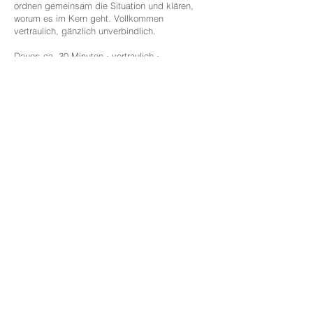
ordnen gemeinsam die Situation und klären,
worum es im Kern geht. Vollkommen
vertraulich, gänzlich unverbindlich.
Dauer: ca. 30 Minuten · vertraulich ·
unverbindlich
Tel.:
+43 (0) 681 81614885
E-Mail:
office@proconsens.at
Termin für mehr Klarheit
Sie finden uns 5 Mal in Österreich.