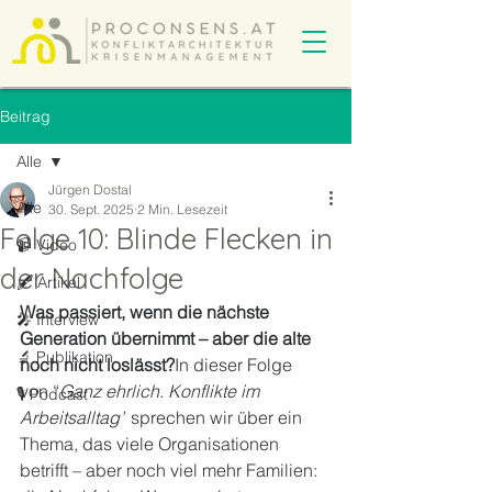
Beitrag
Alle
Jürgen Dostal
Alle
30. Sept. 2025
2 Min. Lesezeit
Folge 10: Blinde Flecken in
📹 Video
der Nachfolge
🖋️ Artikel
Was passiert, wenn die nächste 
🎤 Interview
Generation übernimmt – aber die alte 
🔬 Publikation
noch nicht loslässt?
In dieser Folge 
von “
Ganz ehrlich. Konflikte im 
🎙️ Podcast
Arbeitsalltag”
 sprechen wir über ein 
Thema, das viele Organisationen 
betrifft – aber noch viel mehr Familien: 