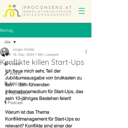
Beitrag
Alle
Jürgen Dostal
Alle
16. Dez. 2024
1 Min. Lesezeit
Konflikte killen Start-Ups
📹 Video
Ich freue mich sehr, Teil der 
🖋️ Artikel
Jubiläumsausgabe von brutkasten zu 
🎤 Interview
sein – dem führenden 
Informationsmedium für Start-Ups, das 
🔬 Publikation
sein 10-jähriges Bestehen feiert!
🎙️ Podcast
Warum ist das Thema 
Konfliktmanagement für Start-Ups so 
relevant? Konflikte sind einer der 