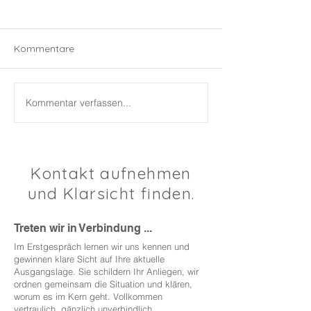
Kommentare
Kommentar verfassen...
Konflikte & Stress.
Studie zu Konflik
Herausforderung und
zeigt enormes P
Chance für Österreichs
für Österreichs
Unternehmen.
Unternehmen.
Kontakt aufnehmen
und Klarsicht finden.
Treten wir in Verbindung ...
Im Erstgespräch lernen wir uns kennen und
gewinnen klare Sicht auf Ihre aktuelle
Ausgangslage. Sie schildern Ihr Anliegen, wir
ordnen gemeinsam die Situation und klären,
worum es im Kern geht. Vollkommen
vertraulich, gänzlich unverbindlich.