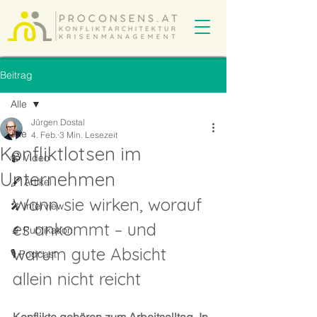
Beitrag
Alle
Jürgen Dostal
Alle
4. Feb.
3 Min. Lesezeit
Konfliktlotsen im
📹 Video
Unternehmen
🖋️ Artikel
Wann sie wirken, worauf 
🎤 Interview
es ankommt – und 
🔬 Publikation
warum gute Absicht 
🎙️ Podcast
allein nicht reicht