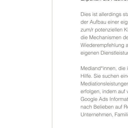
Dies ist allerdings s
der Aufbau einer ei
zum/r potenziellen K
die Mechanismen der
Wiederempfehlung ab)
eigenen Dienstleist
Mediand*innen, die i
Hilfe. Sie suchen ei
Mediationsleistunge
erfolgen, indem au
Google Ads Informat
nach Belieben auf Re
Unternehmen, Famili