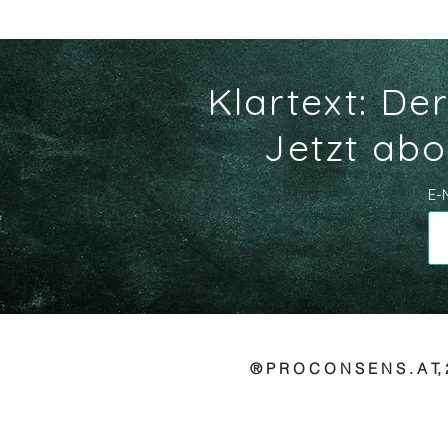
Klartext: De
Jetzt abo
E-
® P R O C O N S E N S . A T, 