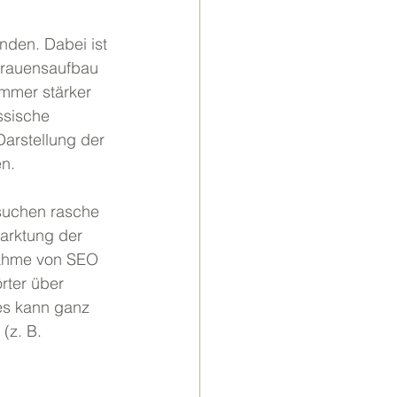
unden. Dabei ist 
trauensaufbau 
immer stärker 
ssische 
arstellung der 
n. 
 suchen rasche 
arktung der 
nahme von SEO 
ter über 
es kann ganz 
(z. B. 