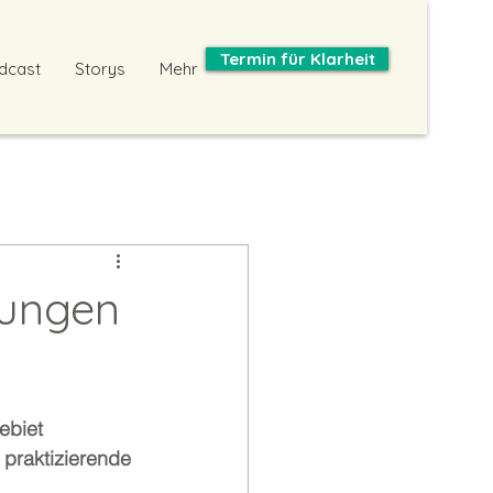
Termin für Klarheit
dcast
Storys
Mehr
tungen
ebiet 
praktizierende 