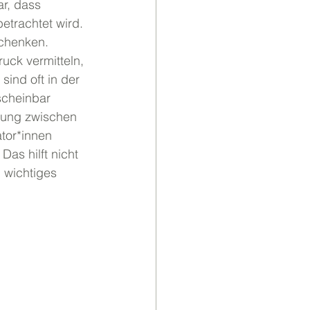
r, dass 
trachtet wird. 
chenken. 
ck vermitteln, 
ind oft in der 
scheinbar 
dung zwischen 
tor*innen 
as hilft nicht 
n wichtiges 