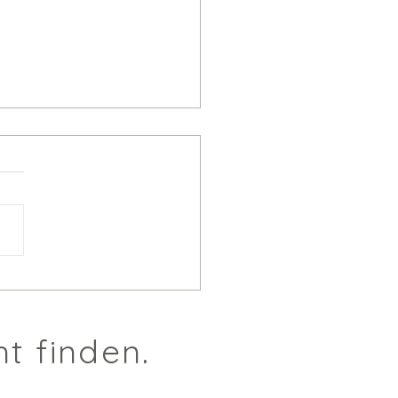
m Sie 30 % loslassen
en, um 70 % zu retten
t finden.