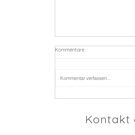
Kommentare
Kommentar verfassen...
Jedes Ding hat drei Seiten –
und warum Konflikte selten
so einfach sind, wie wir
Kontakt 
glauben