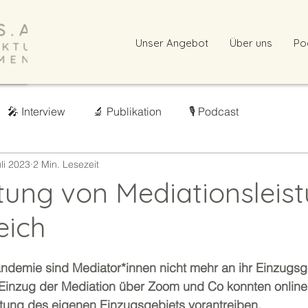
Unser Angebot
Über uns
Po
🎤 Interview
🔬 Publikation
🎙️ Podcast
uli 2023
2 Min. Lesezeit
ung von Mediationsleis
eich
andemie sind Mediator*innen nicht mehr an ihr Einzugsg
inzug der Mediation über Zoom und Co konnten online 
tung des eigenen Einzugsgebiets vorantreiben.