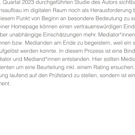
. Quartal 2023 durchgeführten Studie des Autors sichtba
nsaufbau im digitalen Raum noch als Herausforderung be
 diesem Punkt von Beginn an besondere Bedeutung zu s
einer Homepage können einen vertrauenswürdigen Eindru
aber unabhängige Einschätzungen mehr. Mediator*innen s
nnen bzw. Medianden am Ende zu begeistern, weil ein 
fgelöst werden konnte. In diesem Prozess ist eine Bin
iator und Mediand*innen entstanden. Hier sollten Media
ienten um eine Beurteilung inkl. einem Rating ersuchen. D
ung laufend auf den Prüfstand zu stellen, sondern ist ei
ent.