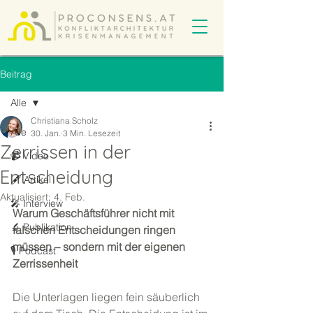
Beitrag
Alle
Christiana Scholz
Alle
30. Jan.
3 Min. Lesezeit
Zerrissen in der
📹 Video
Entscheidung
🖋️ Artikel
Aktualisiert:
4. Feb.
🎤 Interview
Warum Geschäftsführer nicht mit 
🔬 Publikation
falschen Entscheidungen ringen 
müssen – sondern mit der eigenen 
🎙️ Podcast
Zerrissenheit
Die Unterlagen liegen fein säuberlich 