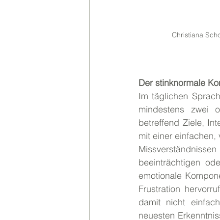
Christiana Sch
Der stinknormale Kon
Im täglichen Sprach
mindestens zwei o
betreffend Ziele, I
mit einer einfachen, 
Missverständniss
beeinträchtigen ode
emotionale Komponen
Frustration hervorr
damit nicht einfac
neuesten Erkenntnis