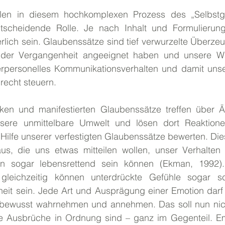
len in diesem hochkomplexen Prozess des „Selbstge
scheidende Rolle. Je nach Inhalt und Formulierung
erlich sein. Glaubenssätze sind tief verwurzelte Überzeu
 der Vergangenheit angeeignet haben und unsere W
terpersonelles Kommunikationsverhalten und damit uns
recht steuern.
en und manifestierten Glaubenssätze treffen über Ä
ere unmittelbare Umwelt und lösen dort Reaktionen
 Hilfe unserer verfestigten Glaubenssätze bewerten. Dies
s, die uns etwas mitteilen wollen, unser Verhalten 
n sogar lebensrettend sein können (Ekman, 1992). 
gleichzeitig können unterdrückte Gefühle sogar sch
it sein. Jede Art und Ausprägung einer Emotion darf 
h bewusst wahrnehmen und annehmen. Das soll nun nich
e Ausbrüche in Ordnung sind – ganz im Gegenteil. Em