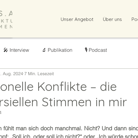
Unser Angebot
Über uns
Po
🎤 Interview
🔬 Publikation
🎙️ Podcast
. Aug. 2024
7 Min. Lesezeit
onelle Konflikte – die
rsiellen Stimmen in mir
4
n fühlt man sich doch manchmal. Nicht? Und dann sind
pf: „Soll ich, oder soll ich nicht?“ oder „Ich würde scho