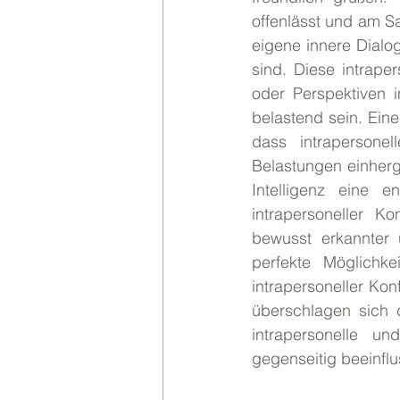
offenlässt und am Sa
eigene innere Dialog
sind. Diese intrape
oder Perspektiven 
belastend sein. Ein
dass intrapersonel
Belastungen einherg
Intelligenz eine 
intrapersoneller Kon
bewusst erkannter u
perfekte Möglichk
intrapersoneller Konf
überschlagen sich d
intrapersonelle un
gegenseitig beeinfl