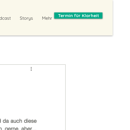
Termin für Klarheit
dcast
Storys
Mehr
 da auch diese 
n, gerne, aber… 