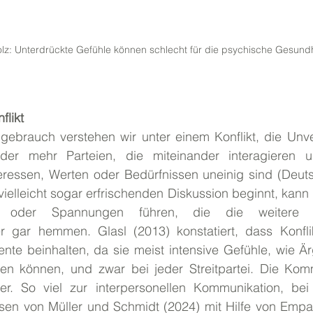
olz: Unterdrückte Gefühle können schlecht für die psychische Gesundhe
flikt
gebrauch verstehen wir unter einem Konflikt, die Unver
der mehr Parteien, die miteinander interagieren u
nteressen, Werten oder Bedürfnissen uneinig sind (Deut
vielleicht sogar erfrischenden Diskussion beginnt, kann 
en oder Spannungen führen, die die weitere K
r gar hemmen. Glasl (2013) konstatiert, dass Konfli
te beinhalten, da sie meist intensive Gefühle, wie Ärg
ufen können, und zwar bei jeder Streitpartei. Die Komm
her. So viel zur interpersonellen Kommunikation, be
sen von Müller und Schmidt (2024) mit Hilfe von Empath