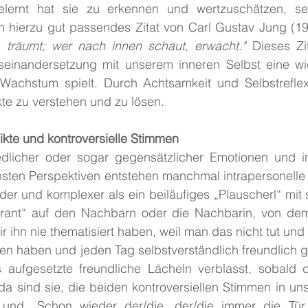
lernt hat sie zu erkennen und wertzuschätzen, seh
n hierzu gut passendes Zitat von Carl Gustav Jung (196
 träumt; wer nach innen schaut, erwacht." 
Dieses Zit
einandersetzung mit unserem inneren Selbst eine wich
Wachstum spielt. Durch Achtsamkeit und Selbstreflex
ikte zu verstehen und zu lösen.
likte und kontroversielle Stimmen
edlicher oder sogar gegensätzlicher Emotionen und i
sten Perspektiven entstehen manchmal intrapersonelle K
nder und komplexer als ein beiläufiges „Plauscherl“ mit s
grant“ auf den Nachbarn oder die Nachbarin, von dem 
r ihn nie thematisiert haben, weil man das nicht tut und w
en haben und jeden Tag selbstverständlich freundlich g
ufgesetzte freundliche Lächeln verblasst, sobald de
da sind sie, die beiden kontroversiellen Stimmen in un
“ und „Schon wieder der/die, der/die immer die Tür