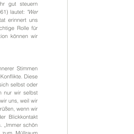
r gut steuern 
1) lautet: 
"Wer 
at erinnert uns 
tige Rolle für 
ion können wir 
nnerer Stimmen 
onflikte. Diese 
ich selbst oder 
nur wir selbst 
ir uns, weil wir 
rüßen, wenn wir 
r Blickkontakt 
s. „Immer schön 
 zum Müllraum 