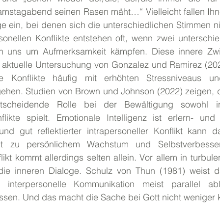
mstagabend seinen Rasen mäht…“ Vielleicht fallen Ihnen
e ein, bei denen sich die unterschiedlichen Stimmen ni
rsonellen Konflikte entstehen oft, wenn zwei unterschi
in uns um Aufmerksamkeit kämpfen. Diese innere Zwi
e aktuelle Untersuchung von Gonzalez und Ramirez (2023
le Konflikte häufig mit erhöhten Stressniveaus un
ehen. Studien von Brown und Johnson (2022) zeigen, d
entscheidende Rolle bei der Bewältigung sowohl in
flikte spielt. Emotionale Intelligenz ist erlern- und t
nd gut reflektierter intrapersoneller Konflikt kann d
eit zu persönlichem Wachstum und Selbstverbesser
likt kommt allerdings selten allein. Vor allem in turbule
ie inneren Dialoge. Schulz von Thun (1981) weist da
d interpersonelle Kommunikation meist parallel abl
ussen. Und das macht die Sache bei Gott nicht weniger