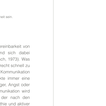
it sein. 
einbarkeit von 
nd sich dabei 
sch, 1973). Was 
recht schnell zu 
ommunikation 
kte immer eine 
er, Angst oder 
unikation wird 
i der nach den 
ie und aktiver 