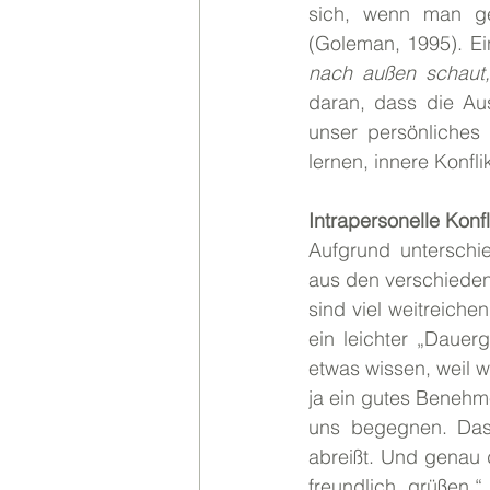
sich, wenn man ge
(Goleman, 1995). Ei
nach außen schaut,
daran, dass die Aus
unser persönliches 
lernen, innere Konfl
Intrapersonelle Konf
Aufgrund unterschi
aus den verschieden
sind viel weitreiche
ein leichter „Dauer
etwas wissen, weil wi
ja ein gutes Benehm
uns begegnen. Das a
abreißt. Und genau 
freundlich grüßen.