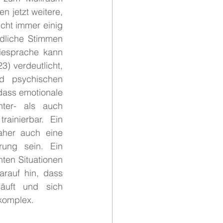
 jetzt weitere, 
cht immer einig 
edliche Stimmen 
esprache kann 
) verdeutlicht, 
d psychischen 
ass emotionale 
ter- als auch 
rainierbar. Ein 
aher auch eine 
ung sein. Ein 
nten Situationen 
rauf hin, dass 
äuft und sich 
 komplex.