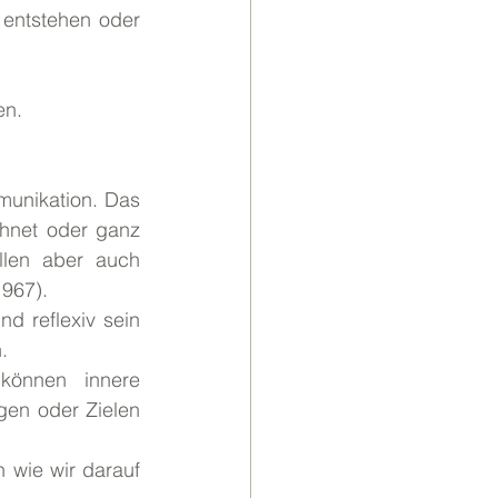
 entstehen oder 
en.
munikation. Das 
hnet oder ganz 
llen aber auch 
967).
 reflexiv sein 
.
önnen innere 
en oder Zielen 
 wie wir darauf 