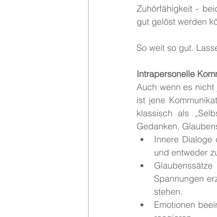
Zuhörfähigkeit - be
gut gelöst werden k
So weit so gut. Lass
Intrapersonelle Komm
Auch wenn es nicht j
ist jene Kommunikat
klassisch als „Selb
Gedanken, Glaubens
Innere Dialoge
und entweder zu
Glaubenssätze
Spannungen erz
stehen.
Emotionen beein