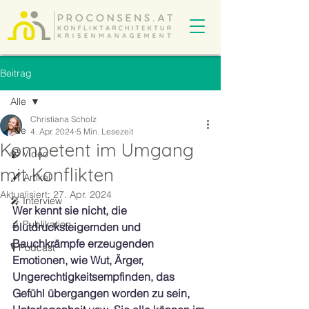
Beitrag
Alle
Christiana Scholz
Alle
4. Apr. 2024
5 Min. Lesezeit
Kompetent im Umgang
📹 Video
mit Konflikten
🖋️ Artikel
Aktualisiert:
27. Apr. 2024
🎤 Interview
Wer kennt sie nicht, die 
🔬 Publikation
blutdrucksteigernden und 
Bauchkrämpfe erzeugenden 
🎙️ Podcast
Emotionen, wie Wut, Ärger, 
Ungerechtigkeitsempfinden, das 
Gefühl übergangen worden zu sein, 