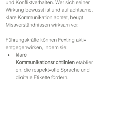
und Konfliktverhalten. Wer sich seiner 
Wirkung bewusst ist und auf achtsame, 
klare Kommunikation achtet, beugt 
Missverständnissen wirksam vor.
Führungskräfte können Fexting aktiv 
entgegenwirken, indem sie:
klare 
Kommunikationsrichtlinien
 etablier
en, die respektvolle Sprache und 
digitale Etikette fördern,
Achtsamkeitstrainings, Resilienz- 
oder 
Kommunikationsworkshops
 anbiet
en, um emotionale Intelligenz im 
Umgang mit digitalen Medien zu 
stärken,
eine offene 
Feedbackkultur
 schaffen, die 