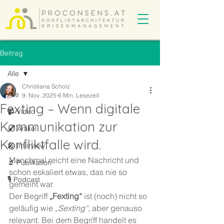
Beitrag
Alle
Christiana Scholz
Alle
9. Nov. 2025
6 Min. Lesezeit
Fexting – Wenn digitale
📹 Video
Kommunikation zur
🖋️ Artikel
Konfliktfalle wird.
🎤 Interview
Manchmal reicht eine Nachricht und 
🔬 Publikation
schon eskaliert etwas, das nie so 
🎙️ Podcast
gemeint war.
Der Begriff 
„Fexting“
 ist (noch) nicht so 
geläufig wie 
„Sexting“
, aber genauso 
relevant. Bei dem Begriff handelt es 